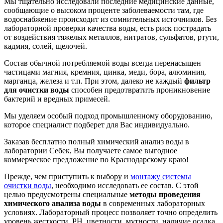
Мы тщательно исследовали последние медицинские данные,
сообщающие о высоком проценте заболеваемости там, где
водоснабжение происходит из сомнительных источников. Без
лабораторной проверки качества воды, есть риск пострадать
от воздействия тяжелых металлов, нитратов, сульфатов, ртути,
кадмия, солей, щелочей.
Состав обычной потребляемой воды всегда перенасыщен
частицами магния, кремния, цинка, меди, бора, алюминия,
марганца, железа и т.п. При этом, далеко не каждый
фильтр
для очистки воды
способен предотвратить проникновение
бактерий и вредных примесей.
Мы уделяем особый подход промышленному оборудованию,
которое специалист подберет для Вас индивидуально.
Заказав бесплатно полный химический анализ воды в
лаборатории Себек, Вы получаете самое выгодное
коммерческое предложение по Краснодарскому краю!
Прежде, чем приступить к выбору и
монтажу системы
очистки воды
, необходимо исследовать ее состав. С этой
целью предусмотрены специальные
методы проведения
химического анализа воды
в современных лабораторных
условиях. Лабораторный процесс позволяет точно определить
уровень жесткости, PH, цветности, мутности, наличие осадка,