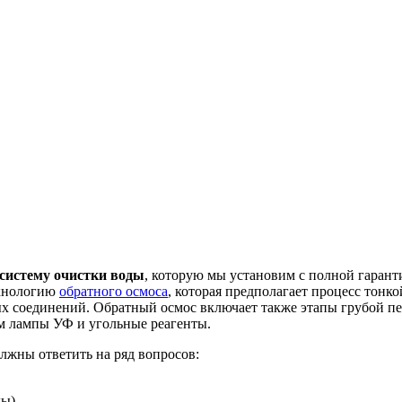
систему очистки воды
, которую мы установим с полной гаран
ехнологию
обратного осмоса
, которая предполагает процесс тонк
ых соединений. Обратный осмос включает также этапы грубой пе
м лампы УФ и угольные реагенты.
лжны ответить на ряд вопросов:
ы).